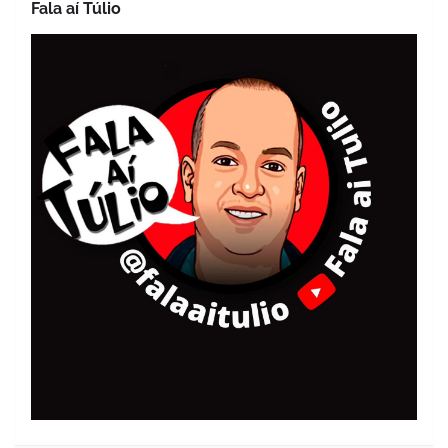
Fala aí Túlio