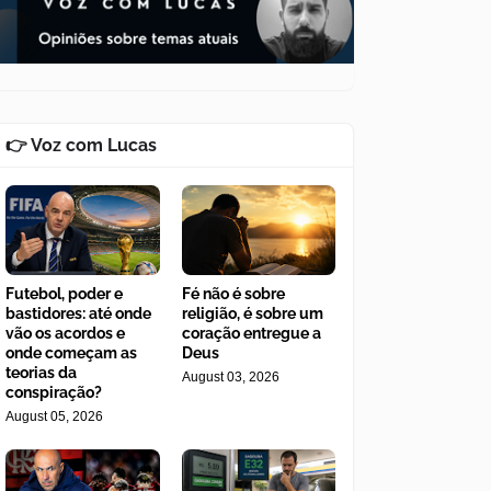
👉 Voz com Lucas
Futebol, poder e
Fé não é sobre
bastidores: até onde
religião, é sobre um
vão os acordos e
coração entregue a
onde começam as
Deus
teorias da
August 03, 2026
conspiração?
August 05, 2026