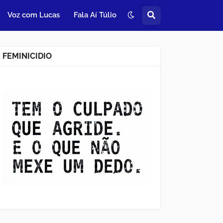
Voz com Lucas
Fala Aí Túlio
FEMINICIDIO