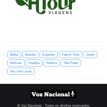
Bahia
Brasília
Esportes
Fala Aí Tulio
Goiás
Notícias
Paraíba
Política
São Paulo
Voz com Lucas
© Voz Nacional - Todos os direitos reservados.