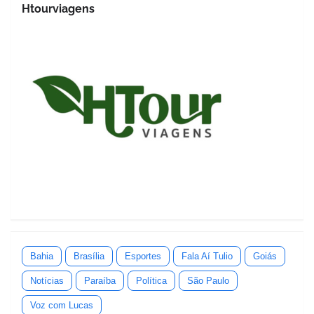
Htourviagens
Bahia
Brasília
Esportes
Fala Aí Tulio
Goiás
Notícias
Paraíba
Política
São Paulo
Voz com Lucas