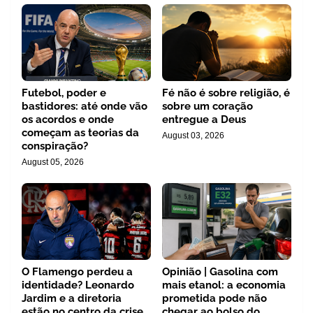
Futebol, poder e
Fé não é sobre religião, é
bastidores: até onde vão
sobre um coração
os acordos e onde
entregue a Deus
começam as teorias da
August 03, 2026
conspiração?
August 05, 2026
O Flamengo perdeu a
Opinião | Gasolina com
identidade? Leonardo
mais etanol: a economia
Jardim e a diretoria
prometida pode não
estão no centro da crise
chegar ao bolso do