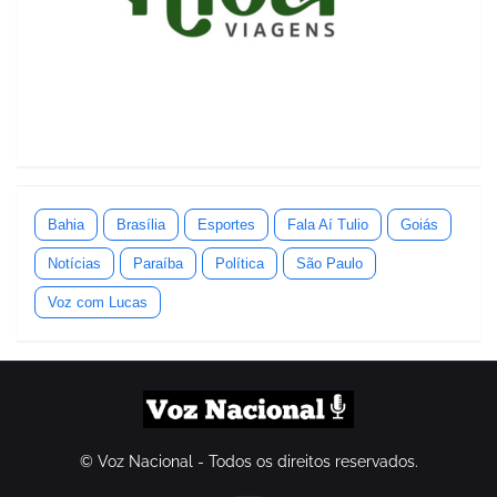
Bahia
Brasília
Esportes
Fala Aí Tulio
Goiás
Notícias
Paraíba
Política
São Paulo
Voz com Lucas
© Voz Nacional - Todos os direitos reservados.