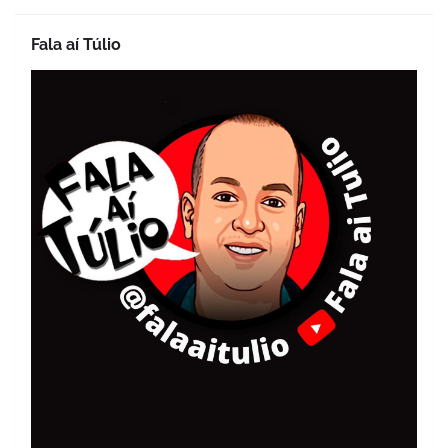
Fala aí Túlio