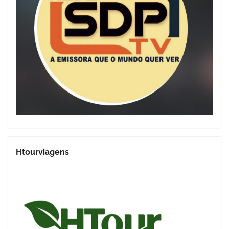
Htourviagens