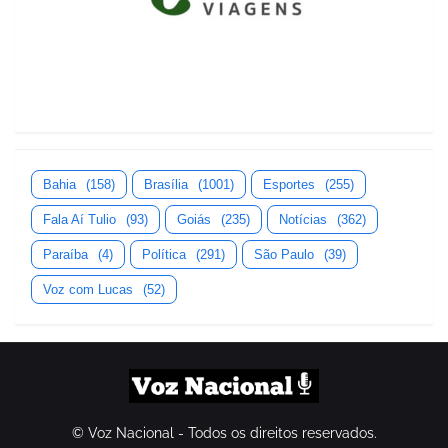
Bahia
(158)
Brasília
(1001)
Esportes
(255)
Fala Aí Tulio
(93)
Goiás
(235)
Notícias
(362)
Paraíba
(4)
Política
(291)
São Paulo
(39)
Voz com Lucas
(52)
© Voz Nacional - Todos os direitos reservados.