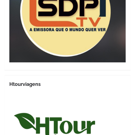
Htourviagens