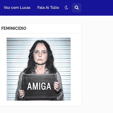
Voz com Lucas
Fala Aí Túlio
FEMINICIDIO