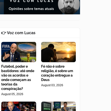
👉 Voz com Lucas
Futebol, poder e
Fé não é sobre
bastidores: até onde
religião, é sobre um
vão os acordos e
coração entregue a
onde começam as
Deus
teorias da
August 03, 2026
conspiração?
August 05, 2026