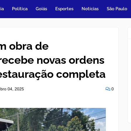
ia
Política
Goiás
Esportes
Notícias
São Paulo
m obra de
recebe novas ordens
restauração completa
bro 04, 2025
0