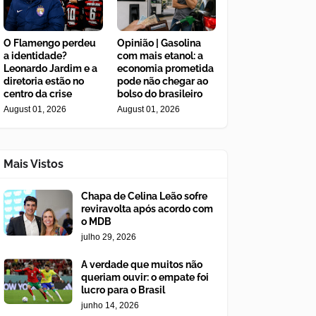
O Flamengo perdeu
Opinião | Gasolina
a identidade?
com mais etanol: a
Leonardo Jardim e a
economia prometida
diretoria estão no
pode não chegar ao
centro da crise
bolso do brasileiro
August 01, 2026
August 01, 2026
Mais Vistos
Chapa de Celina Leão sofre
reviravolta após acordo com
o MDB
julho 29, 2026
A verdade que muitos não
queriam ouvir: o empate foi
lucro para o Brasil
junho 14, 2026