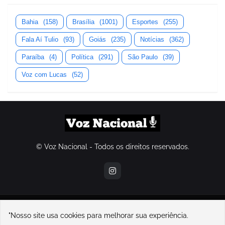
Bahia
(158)
Brasília
(1001)
Esportes
(255)
Fala Aí Tulio
(93)
Goiás
(235)
Notícias
(362)
Paraíba
(4)
Política
(291)
São Paulo
(39)
Voz com Lucas
(52)
© Voz Nacional - Todos os direitos reservados.
contatovoznacional@gmail.com
"Nosso site usa cookies para melhorar sua experiência.