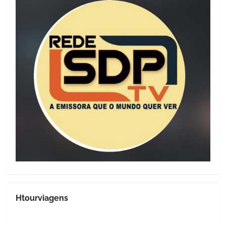
Htourviagens