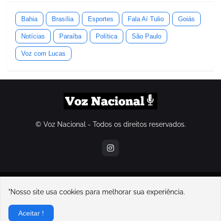
Bahia
Brasília
Esportes
Fala Aí Tulio
Goiás
Notícias
Paraíba
Política
São Paulo
Voz com Lucas
© Voz Nacional - Todos os direitos reservados.
contatovoznacional@gmail.com
"Nosso site usa cookies para melhorar sua experiência.
Home
Sobre Nós
Contato
Política de Privacidade
Aceitar !
Sobre o Voz Nacional e seu fundador, Lucas Souza