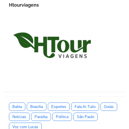
Htourviagens
Bahia
Brasília
Esportes
Fala Aí Tulio
Goiás
Notícias
Paraíba
Política
São Paulo
Voz com Lucas