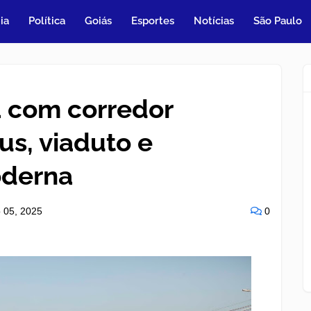
ia
Política
Goiás
Esportes
Notícias
São Paulo
a com corredor
us, viaduto e
oderna
 05, 2025
0