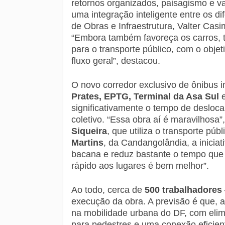
retornos organizados, paisagismo e 
uma integração inteligente entre os di
de Obras e Infraestrutura, Valter Casim
“Embora também favoreça os carros, t
para o transporte público, com o obje
fluxo geral”, destacou.
O novo corredor exclusivo de ônibus 
Prates, EPTG, Terminal da Asa Sul
significativamente o tempo de deslo
coletivo. “Essa obra aí é maravilhosa
Siqueira
, que utiliza o transporte pú
Martins
, da Candangolândia, a inicia
bacana e reduz bastante o tempo que 
rápido aos lugares é bem melhor”.
Ao todo, cerca de
500 trabalhadores
execução da obra. A previsão é que, a
na mobilidade urbana do DF, com eli
para pedestres e uma conexão eficie