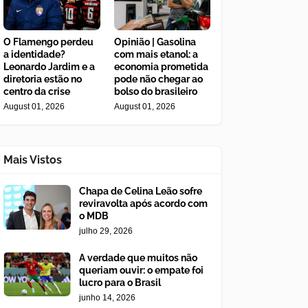
O Flamengo perdeu
Opinião | Gasolina
a identidade?
com mais etanol: a
Leonardo Jardim e a
economia prometida
diretoria estão no
pode não chegar ao
centro da crise
bolso do brasileiro
August 01, 2026
August 01, 2026
Mais Vistos
Chapa de Celina Leão sofre
reviravolta após acordo com
o MDB
julho 29, 2026
A verdade que muitos não
queriam ouvir: o empate foi
lucro para o Brasil
junho 14, 2026