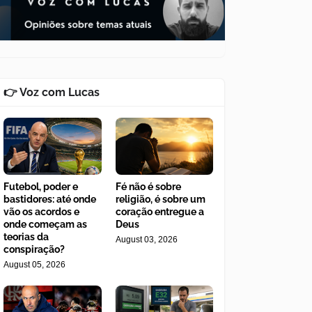
👉 Voz com Lucas
Futebol, poder e
Fé não é sobre
bastidores: até onde
religião, é sobre um
vão os acordos e
coração entregue a
onde começam as
Deus
teorias da
August 03, 2026
conspiração?
August 05, 2026