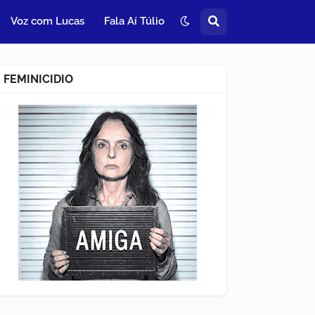
Voz com Lucas
Fala Aí Túlio
FEMINICIDIO