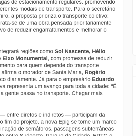
vagas de estacionamento regulares, promovendo
ferentes modais de transporte. Para o secretário
iro, a proposta prioriza o transporte coletivo:
rata-se de uma obra pensada prioritariamente
tivo de reduzir engarrafamentos e melhorar o
integrará regiões como
Sol Nascente, Hélio
e
Eixo Monumental
, com promessa de reduzir
camento para quem depende do transporte
”, afirma o morador de Santa Maria,
Rogério
blico diariamente. Já para o empresário
Eduardo
tiva representa um avanço para toda a cidade: “É
a gente passa no transporte. Chegar mais
— entre diretos e indiretos — participam da
o fim do projeto, a nova Epig se torne um marco
minação de semáforos, passagens subterrâneas
nte entre Sudoeste, Parque da Cidade, EPTG e