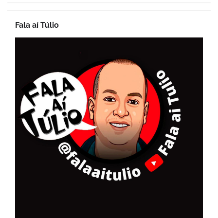
Fala aí Túlio