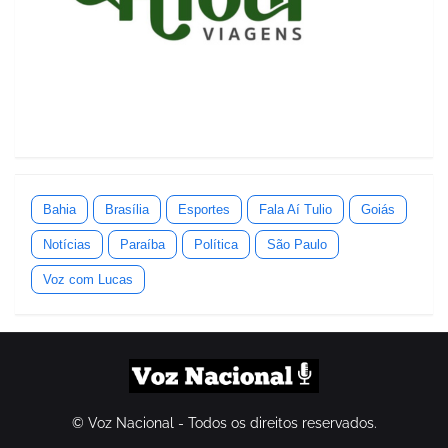
Bahia
Brasília
Esportes
Fala Aí Tulio
Goiás
Notícias
Paraíba
Política
São Paulo
Voz com Lucas
© Voz Nacional - Todos os direitos reservados.