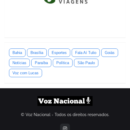
Bahia
Brasília
Esportes
Fala Aí Tulio
Goiás
Notícias
Paraíba
Política
São Paulo
Voz com Lucas
© Voz Nacional - Todos os direitos reservados.