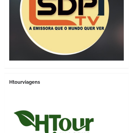
Htourviagens