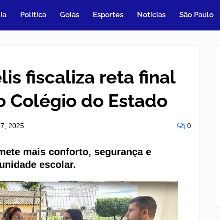
ia
Política
Goiás
Esportes
Notícias
São Paulo
is fiscaliza reta final
o Colégio do Estado
7, 2025
0
mete mais conforto, segurança e
unidade escolar.