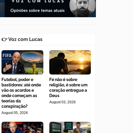
👉 Voz com Lucas
Futebol, poder e
Fé não é sobre
bastidores: até onde
religião, é sobre um
vão os acordos e
coração entregue a
onde começam as
Deus
teorias da
August 03, 2026
conspiração?
August 05, 2026