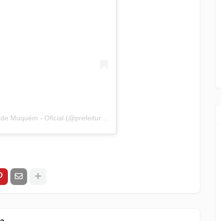
Uma publicação compartilhada por prefeitura de Muquém - Oficial (@prefeitura.muquem)