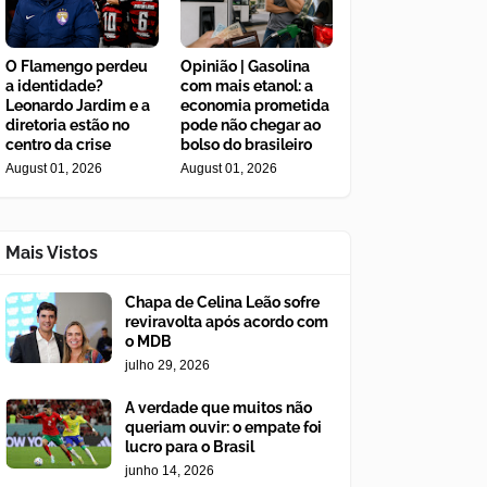
O Flamengo perdeu
Opinião | Gasolina
a identidade?
com mais etanol: a
Leonardo Jardim e a
economia prometida
diretoria estão no
pode não chegar ao
centro da crise
bolso do brasileiro
August 01, 2026
August 01, 2026
Mais Vistos
Chapa de Celina Leão sofre
reviravolta após acordo com
o MDB
julho 29, 2026
A verdade que muitos não
queriam ouvir: o empate foi
lucro para o Brasil
junho 14, 2026