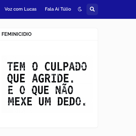
Voz com Lucas
Fala Aí Túlio
FEMINICIDIO