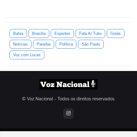
Bahia
Brasília
Esportes
Fala Aí Tulio
Goiás
Notícias
Paraíba
Política
São Paulo
Voz com Lucas
© Voz Nacional - Todos os direitos reservados.