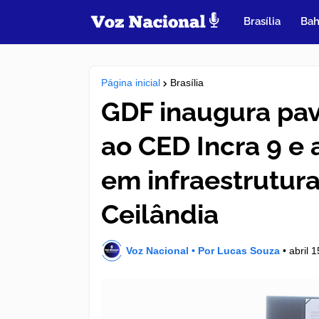
Brasília
Bah
Página inicial
Brasília
GDF inaugura pa
ao CED Incra 9 e
em infraestrutura
Ceilândia
Voz Nacional • Por Lucas Souza
•
abril 