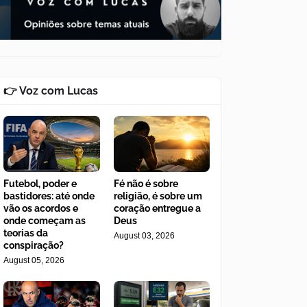
👉 Voz com Lucas
Futebol, poder e
Fé não é sobre
bastidores: até onde
religião, é sobre um
vão os acordos e
coração entregue a
onde começam as
Deus
teorias da
August 03, 2026
conspiração?
August 05, 2026