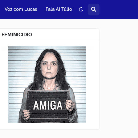
Voz com Lucas
Fala Aí Túlio
FEMINICIDIO