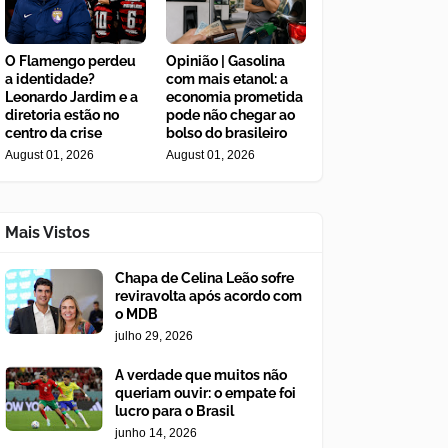
O Flamengo perdeu
Opinião | Gasolina
a identidade?
com mais etanol: a
Leonardo Jardim e a
economia prometida
diretoria estão no
pode não chegar ao
centro da crise
bolso do brasileiro
August 01, 2026
August 01, 2026
Mais Vistos
Chapa de Celina Leão sofre
reviravolta após acordo com
o MDB
julho 29, 2026
A verdade que muitos não
queriam ouvir: o empate foi
lucro para o Brasil
junho 14, 2026