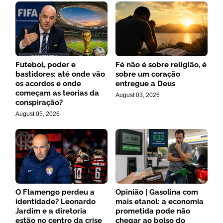
Futebol, poder e
Fé não é sobre religião, é
bastidores: até onde vão
sobre um coração
os acordos e onde
entregue a Deus
começam as teorias da
August 03, 2026
conspiração?
August 05, 2026
O Flamengo perdeu a
Opinião | Gasolina com
identidade? Leonardo
mais etanol: a economia
Jardim e a diretoria
prometida pode não
estão no centro da crise
chegar ao bolso do