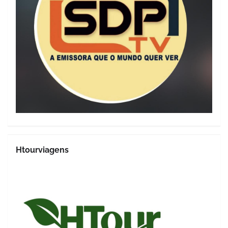
Htourviagens