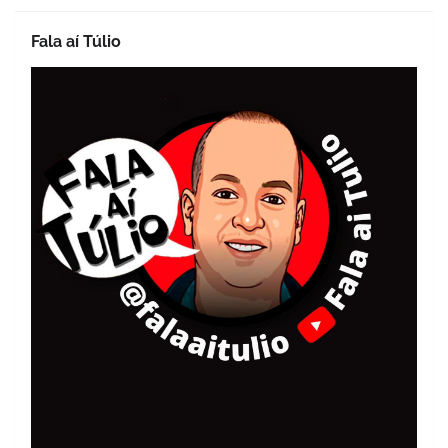
Fala aí Túlio