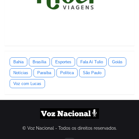
Bahia
Brasília
Esportes
Fala Aí Tulio
Goiás
Notícias
Paraíba
Política
São Paulo
Voz com Lucas
© Voz Nacional - Todos os direitos reservados.