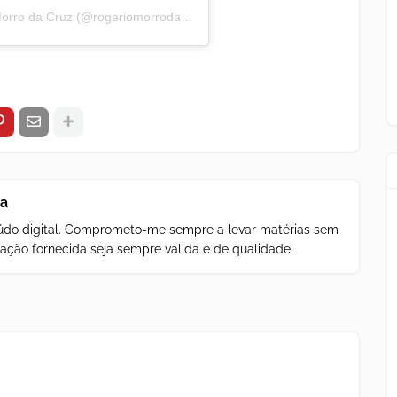
Uma publicação compartilhada por Rogério Morro da Cruz (@rogeriomorrodacruz)
za
teúdo digital. Comprometo-me sempre a levar matérias sem
ação fornecida seja sempre válida e de qualidade.