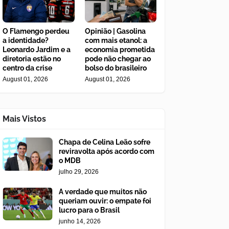
O Flamengo perdeu
Opinião | Gasolina
a identidade?
com mais etanol: a
Leonardo Jardim e a
economia prometida
diretoria estão no
pode não chegar ao
centro da crise
bolso do brasileiro
August 01, 2026
August 01, 2026
Mais Vistos
Chapa de Celina Leão sofre
reviravolta após acordo com
o MDB
julho 29, 2026
A verdade que muitos não
queriam ouvir: o empate foi
lucro para o Brasil
junho 14, 2026