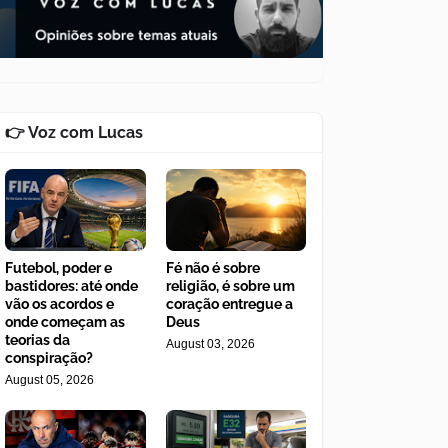
👉 Voz com Lucas
Futebol, poder e
Fé não é sobre
bastidores: até onde
religião, é sobre um
vão os acordos e
coração entregue a
onde começam as
Deus
teorias da
August 03, 2026
conspiração?
August 05, 2026