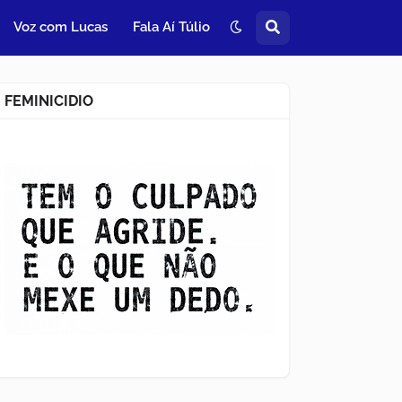
Voz com Lucas
Fala Aí Túlio
FEMINICIDIO