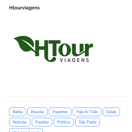
Htourviagens
Bahia
Brasília
Esportes
Fala Aí Tulio
Goiás
Notícias
Paraíba
Política
São Paulo