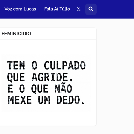
Voz com Lucas
Fala Aí Túlio
FEMINICIDIO