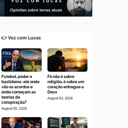
👉 Voz com Lucas
Futebol, poder e
Fé não é sobre
bastidores: até onde
religião, é sobre um
vão os acordos e
coração entregue a
onde começam as
Deus
teorias da
August 03, 2026
conspiração?
August 05, 2026