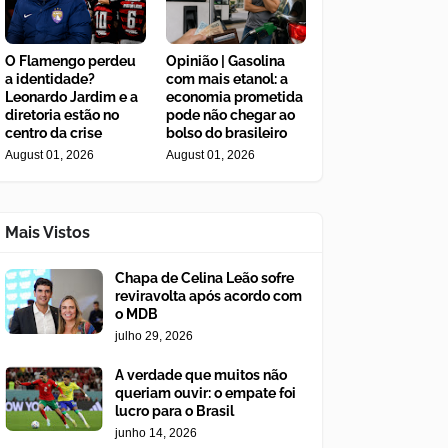
O Flamengo perdeu
Opinião | Gasolina
a identidade?
com mais etanol: a
Leonardo Jardim e a
economia prometida
diretoria estão no
pode não chegar ao
centro da crise
bolso do brasileiro
August 01, 2026
August 01, 2026
Mais Vistos
Chapa de Celina Leão sofre
reviravolta após acordo com
o MDB
julho 29, 2026
A verdade que muitos não
queriam ouvir: o empate foi
lucro para o Brasil
junho 14, 2026