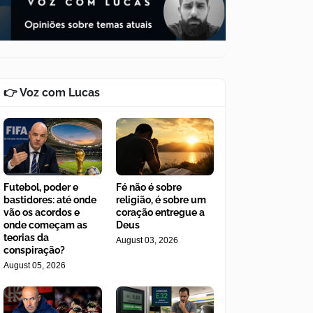
👉 Voz com Lucas
Futebol, poder e
Fé não é sobre
bastidores: até onde
religião, é sobre um
vão os acordos e
coração entregue a
onde começam as
Deus
teorias da
August 03, 2026
conspiração?
August 05, 2026