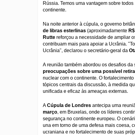
Rússia. Temos uma vantagem sobre todos aq
continente.
Na noite anterior à cúpula, o governo brit
de libras esterlinas
(aproximadamente
R$
Rutte
reforçou a necessidade de ampliar os
contribuam mais para apoiar a Ucrânia. "T
Ucrânia", declarou o secretário-geral da
Ot
A reunião também abordou os desafios da 
preocupações sobre uma possível retir
nuclear com o continente. O fortaleciment
tópicos centrais da discussão, à medida q
unificada e eficaz às ameaças externas.
A
Cúpula de Londres
antecipa uma reuniã
março
, em Bruxelas, onde os líderes conti
segurança no continente europeu. O cenári
una em torno de uma defesa mais coesa, c
ucraniana e no fortalecimento de suas pró