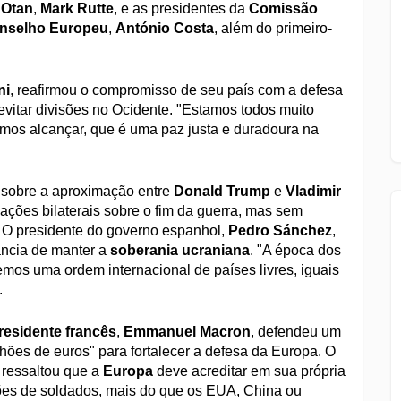
a
Otan
,
Mark Rutte
, e as presidentes da
Comissão
nselho Europeu
,
António Costa
, além do primeiro-
ni
, reafirmou o compromisso de seu país com a defesa
vitar divisões no Ocidente. "Estamos todos muito
os alcançar, que é uma paz justa e duradoura na
sobre a aproximação entre
Donald Trump
e
Vladimir
iações bilaterais sobre o fim da guerra, mas sem
. O presidente do governo espanhol,
Pedro Sánchez
,
tância de manter a
soberania ucraniana
. "A época dos
os uma ordem internacional de países livres, iguais
.
residente francês
,
Emmanuel Macron
, defendeu um
hões de euros" para fortalecer a defesa da Europa. O
, ressaltou que a
Europa
deve acreditar em sua própria
hões de soldados, mais do que os EUA, China ou