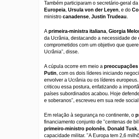
Também participaram o secretário-geral d
Europeia
,
Ursula von der Leyen
, e do
Co
ministro
canadense
,
Justin Trudeau
.
A
primeira-ministra italiana
,
Giorgia Melo
da Ucrânia, destacando a necessidade de e
comprometidos com um objetivo que querem
Ucrânia", disse.
A cúpula ocorre em meio a
preocupações
Putin
, com os dois líderes iniciando negoc
envolver a Ucrânia ou os líderes europeus
criticou essa postura, enfatizando a impor
países subordinados acabou. Hoje defendem
e soberanos", escreveu em sua rede social
Em relação à segurança no continente, o
p
financiamento conjunto de "centenas de bil
primeiro-ministro polonês
,
Donald Tusk
capacidade militar. "A Europa tem 2,6 mil