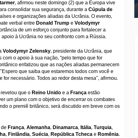
Starmer
, afirmou neste domingo (2) que a Europa vive
ara consolidar sua segurança, durante a
Cúpula de
países e organizações aliadas da Ucrânia. O evento,
ate verbal entre
Donald Trump
e
Volodymyr
tância de um esforço conjunto para fortalecer a
o apoio à Ucrânia no seu confronto com a Rússia.
 a
Volodymyr Zelensky
, presidente da Ucrânia, que
 com o apoio à sua nação, “pelo tempo que for
britânico enfatizou que as nações aliadas permanecem
 "Espero que saiba que estaremos todos com você e
 for necessário. Todos ao redor desta mesa", afirmou.
 revelou que o
Reino Unido
e a
França
estão
er um plano com o objetivo de encerrar os combates
ndo o premiê britânico, será discutido em breve com os
s de
França
,
Alemanha
,
Dinamarca
,
Itália
,
Turquia
,
ha
,
Finlândia
,
Suécia
,
República Tcheca
e
Romênia
.