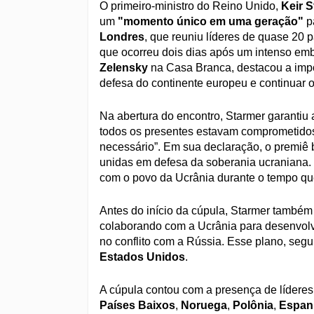
O primeiro-ministro do Reino Unido,
Keir 
um
"momento único em uma geração"
p
Londres
, que reuniu líderes de quase 20 
que ocorreu dois dias após um intenso emb
Zelensky
na Casa Branca, destacou a impor
defesa do continente europeu e continuar 
Na abertura do encontro, Starmer garantiu
todos os presentes estavam comprometidos
necessário”. Em sua declaração, o premiê 
unidas em defesa da soberania ucraniana.
com o povo da Ucrânia durante o tempo que
Antes do início da cúpula, Starmer também
colaborando com a Ucrânia para desenvolv
no conflito com a Rússia. Esse plano, segu
Estados Unidos
.
A cúpula contou com a presença de lídere
Países Baixos
,
Noruega
,
Polônia
,
Espan