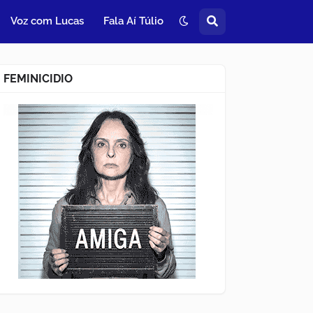
Voz com Lucas
Fala Aí Túlio
FEMINICIDIO