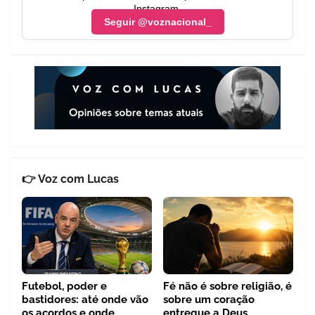
Instagram.
Seguir @voznacional_
👉 Voz com Lucas
Futebol, poder e
Fé não é sobre religião, é
bastidores: até onde vão
sobre um coração
os acordos e onde
entregue a Deus