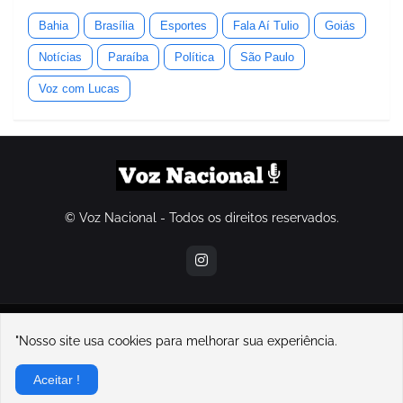
Bahia
Brasília
Esportes
Fala Aí Tulio
Goiás
Notícias
Paraíba
Política
São Paulo
Voz com Lucas
© Voz Nacional - Todos os direitos reservados.
contatovoznacional@gmail.com
"Nosso site usa cookies para melhorar sua experiência.
Home
Sobre Nós
Contato
Política de Privacidade
Aceitar !
Sobre o Voz Nacional e seu fundador, Lucas Souza