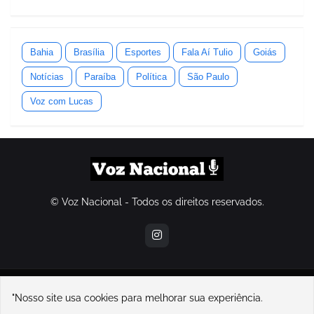
Bahia
Brasília
Esportes
Fala Aí Tulio
Goiás
Notícias
Paraíba
Política
São Paulo
Voz com Lucas
© Voz Nacional - Todos os direitos reservados.
contatovoznacional@gmail.com
"Nosso site usa cookies para melhorar sua experiência.
Home
Sobre Nós
Contato
Política de Privacidade