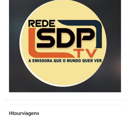
Htourviagens