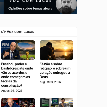
👉 Voz com Lucas
Futebol, poder e
Fé não é sobre
bastidores: até onde
religião, é sobre um
vão os acordos e
coração entregue a
onde começam as
Deus
teorias da
August 03, 2026
conspiração?
August 05, 2026