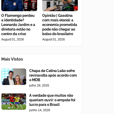
O Flamengo perdeu
Opinião | Gasolina
a identidade?
com mais etanol: a
Leonardo Jardim e a
economia prometida
diretoria estão no
pode não chegar ao
centro da crise
bolso do brasileiro
August 01, 2026
August 01, 2026
Mais Vistos
Chapa de Celina Leão sofre
reviravolta após acordo com
o MDB
julho 29, 2026
A verdade que muitos não
queriam ouvir: o empate foi
lucro para o Brasil
junho 14, 2026