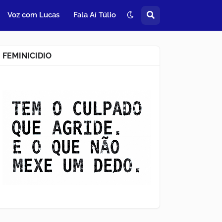
Voz com Lucas
Fala Aí Túlio
FEMINICIDIO