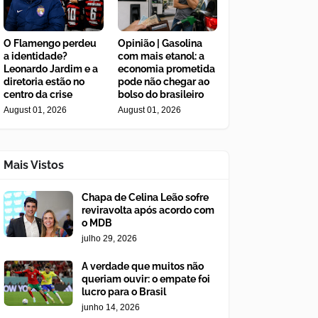
O Flamengo perdeu
Opinião | Gasolina
a identidade?
com mais etanol: a
Leonardo Jardim e a
economia prometida
diretoria estão no
pode não chegar ao
centro da crise
bolso do brasileiro
August 01, 2026
August 01, 2026
Mais Vistos
Chapa de Celina Leão sofre
reviravolta após acordo com
o MDB
julho 29, 2026
A verdade que muitos não
queriam ouvir: o empate foi
lucro para o Brasil
junho 14, 2026