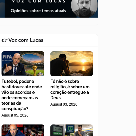
👉 Voz com Lucas
Futebol, poder e
Fé não é sobre
bastidores: até onde
religião, é sobre um
vão os acordos e
coração entregue a
onde começam as
Deus
teorias da
August 03, 2026
conspiração?
August 05, 2026