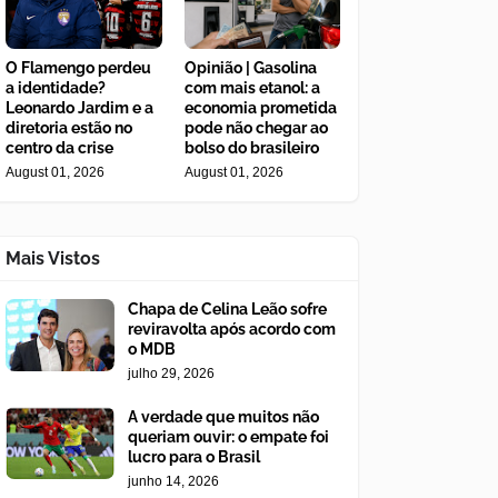
O Flamengo perdeu
Opinião | Gasolina
a identidade?
com mais etanol: a
Leonardo Jardim e a
economia prometida
diretoria estão no
pode não chegar ao
centro da crise
bolso do brasileiro
August 01, 2026
August 01, 2026
Mais Vistos
Chapa de Celina Leão sofre
reviravolta após acordo com
o MDB
julho 29, 2026
A verdade que muitos não
queriam ouvir: o empate foi
lucro para o Brasil
junho 14, 2026