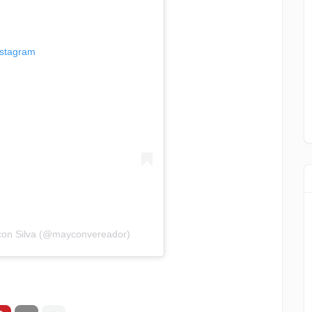
nstagram
con Silva (@mayconvereador)