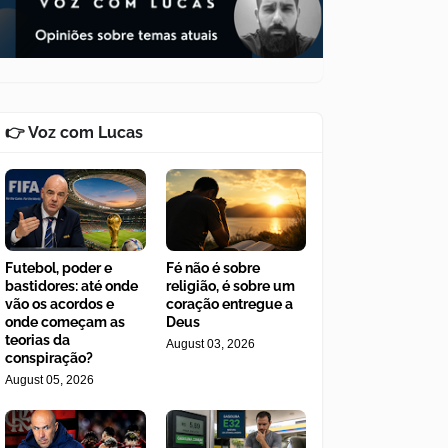
👉 Voz com Lucas
Futebol, poder e
Fé não é sobre
bastidores: até onde
religião, é sobre um
vão os acordos e
coração entregue a
onde começam as
Deus
teorias da
August 03, 2026
conspiração?
August 05, 2026