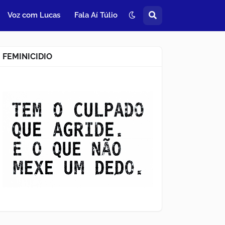
Voz com Lucas
Fala Aí Túlio
FEMINICIDIO