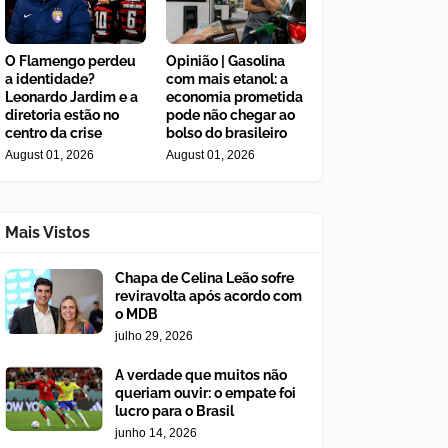
O Flamengo perdeu
Opinião | Gasolina
a identidade?
com mais etanol: a
Leonardo Jardim e a
economia prometida
diretoria estão no
pode não chegar ao
centro da crise
bolso do brasileiro
August 01, 2026
August 01, 2026
Mais Vistos
Chapa de Celina Leão sofre
reviravolta após acordo com
o MDB
julho 29, 2026
A verdade que muitos não
queriam ouvir: o empate foi
lucro para o Brasil
junho 14, 2026