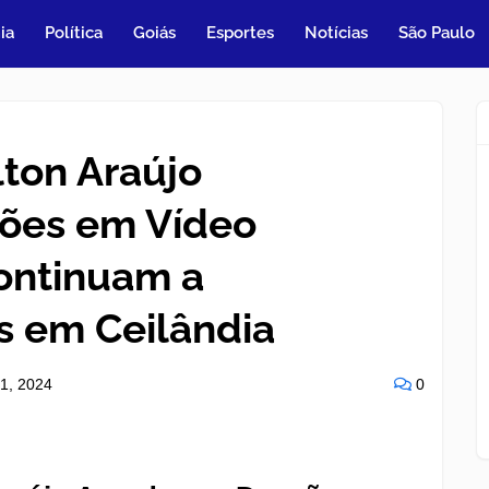
ia
Política
Goiás
Esportes
Notícias
São Paulo
lton Araújo
ões em Vídeo
ontinuam a
s em Ceilândia
31, 2024
0