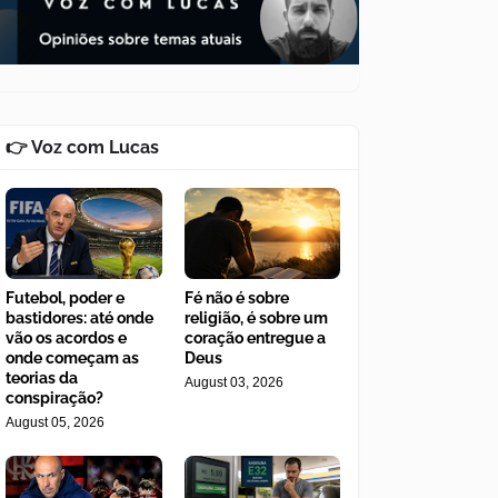
👉 Voz com Lucas
Futebol, poder e
Fé não é sobre
bastidores: até onde
religião, é sobre um
vão os acordos e
coração entregue a
onde começam as
Deus
teorias da
August 03, 2026
conspiração?
August 05, 2026