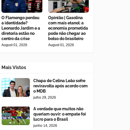
O Flamengo perdeu
Opinião | Gasolina
a identidade?
com mais etanol: a
Leonardo Jardim e a
economia prometida
diretoria estão no
pode não chegar ao
centro da crise
bolso do brasileiro
August 01, 2026
August 01, 2026
Mais Vistos
Chapa de Celina Leão sofre
reviravolta após acordo com
o MDB
julho 29, 2026
A verdade que muitos não
queriam ouvir: o empate foi
lucro para o Brasil
junho 14, 2026