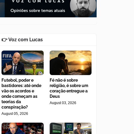
👉 Voz com Lucas
Futebol, poder e
Fé não é sobre
bastidores: até onde
religião, é sobre um
vão os acordos e
coração entregue a
onde começam as
Deus
teorias da
August 03, 2026
conspiração?
August 05, 2026