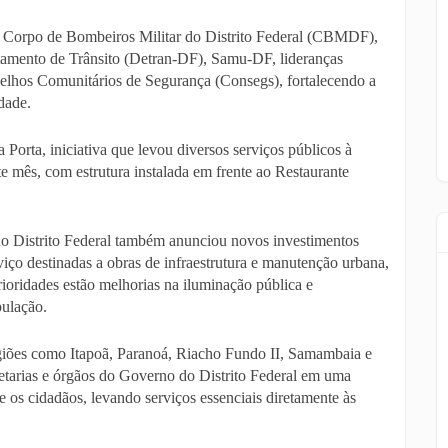
Corpo de Bombeiros Militar do Distrito Federal (CBMDF),
rtamento de Trânsito (Detran-DF), Samu-DF, lideranças
selhos Comunitários de Segurança (Consegs), fortalecendo a
dade.
orta, iniciativa que levou diversos serviços públicos à
te mês, com estrutura instalada em frente ao Restaurante
o Distrito Federal também anunciou novos investimentos
viço destinadas a obras de infraestrutura e manutenção urbana,
ioridades estão melhorias na iluminação pública e
pulação.
iões como Itapoã, Paranoá, Riacho Fundo II, Samambaia e
etarias e órgãos do Governo do Distrito Federal em uma
e os cidadãos, levando serviços essenciais diretamente às