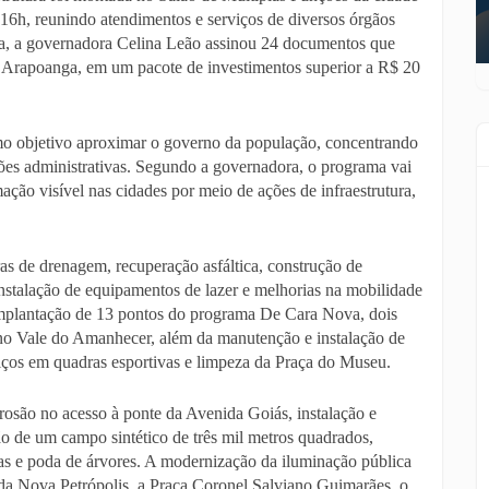
às 16h, reunindo atendimentos e serviços de diversos órgãos
ra, a governadora Celina Leão assinou 24 documentos que
o Arapoanga, em um pacote de investimentos superior a R$ 20
omo objetivo aproximar o governo da população, concentrando
iões administrativas. Segundo a governadora, o programa vai
ão visível nas cidades por meio de ações de infraestrutura,
s de drenagem, recuperação asfáltica, construção de
nstalação de equipamentos de lazer e melhorias na mobilidade
 implantação de 13 pontos do programa De Cara Nova, dois
 no Vale do Amanhecer, além da manutenção e instalação de
iços em quadras esportivas e limpeza da Praça do Museu.
osão no acesso à ponte da Avenida Goiás, instalação e
o de um campo sintético de três mil metros quadrados,
as e poda de árvores. A modernização da iluminação pública
a Nova Petrópolis, a Praça Coronel Salviano Guimarães, o