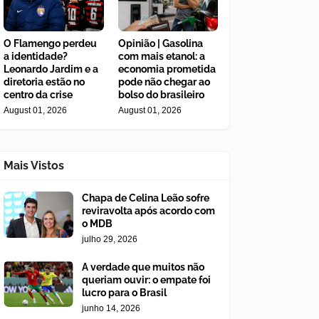
O Flamengo perdeu
Opinião | Gasolina
a identidade?
com mais etanol: a
Leonardo Jardim e a
economia prometida
diretoria estão no
pode não chegar ao
centro da crise
bolso do brasileiro
August 01, 2026
August 01, 2026
Mais Vistos
Chapa de Celina Leão sofre
reviravolta após acordo com
o MDB
julho 29, 2026
A verdade que muitos não
queriam ouvir: o empate foi
lucro para o Brasil
junho 14, 2026