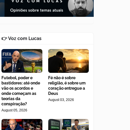
👉 Voz com Lucas
Futebol, poder e
Fé não é sobre
bastidores: até onde
religião, é sobre um
vão os acordos e
coração entregue a
onde começam as
Deus
teorias da
August 03, 2026
conspiração?
August 05, 2026