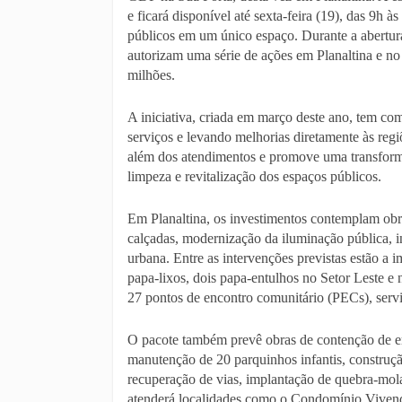
e ficará disponível até sexta-feira (19), das 9h 
públicos em um único espaço. Durante a abertu
autorizam uma série de ações em Planaltina e n
milhões.
A iniciativa, criada em março deste ano, tem c
serviços e levando melhorias diretamente às reg
além dos atendimentos e promove uma transformaç
limpeza e revitalização dos espaços públicos.
Em Planaltina, os investimentos contemplam obra
calçadas, modernização da iluminação pública, i
urbana. Entre as intervenções previstas estão a
papa-lixos, dois papa-entulhos no Setor Leste e
27 pontos de encontro comunitário (PECs), serv
O pacote também prevê obras de contenção de er
manutenção de 20 parquinhos infantis, construçã
recuperação de vias, implantação de quebra-mol
atenderá localidades como o Condomínio Vivend