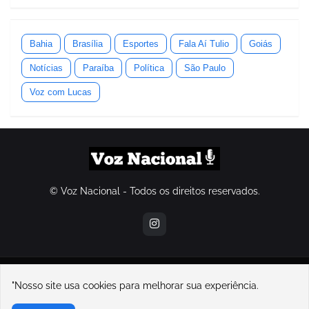
Bahia
Brasília
Esportes
Fala Aí Tulio
Goiás
Notícias
Paraíba
Política
São Paulo
Voz com Lucas
© Voz Nacional - Todos os direitos reservados.
contatovoznacional@gmail.com
"Nosso site usa cookies para melhorar sua experiência.
Home
Sobre Nós
Contato
Política de Privacidade