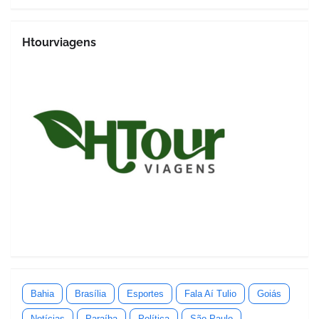
Htourviagens
Bahia
Brasília
Esportes
Fala Aí Tulio
Goiás
Notícias
Paraíba
Política
São Paulo