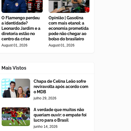
O Flamengo perdeu
Opinião | Gasolina
a identidade?
com mais etanol: a
Leonardo Jardim e a
economia prometida
diretoria estão no
pode não chegar ao
centro da crise
bolso do brasileiro
August 01, 2026
August 01, 2026
Mais Vistos
Chapa de Celina Leão sofre
reviravolta após acordo com
o MDB
julho 29, 2026
A verdade que muitos não
queriam ouvir: o empate foi
lucro para o Brasil
junho 14, 2026