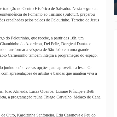
e tradição no Centro Histórico de Salvador. Nesta segunda-
perintendência de Fomento ao Turismo (Sufotur), preparou
es espalhadas pelos palcos do Pelourinho, Terreiro de Jesus
rgo do Pelourinho, que recebe, a partir das 18h, um
. Chambinho do Acordeon, Del Feliz, Dorgival Dantas e
ndo transformar a véspera de São João em uma grande
 Fábio Carneirinho também integra a programação do espaço.
junino terá diversas opções para aproveitar a festa. Os
com apresentações de artistas e bandas que mantêm viva a
a, João Almeida, Lucas Queiroz, Liziane Príncipe e Beth
ieta, a programação reúne Thiago Carvalho, Melaço de Cana,
io de Ouro, Karolzinha Sanfoneira, Edu Casanova e Peu do