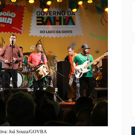
rativa: Joá Souza/GOVBA