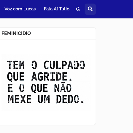
Voz com Lucas
Fala Aí Túlio
FEMINICIDIO