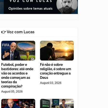
👉 Voz com Lucas
Futebol, poder e
Fé não é sobre
bastidores: até onde
religião, é sobre um
vão os acordos e
coração entregue a
onde começam as
Deus
teorias da
August 03, 2026
conspiração?
August 05, 2026