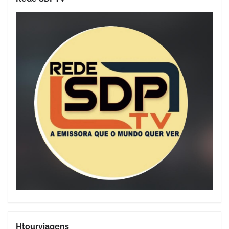
Htourviagens