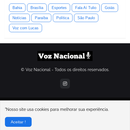
Bahia
Brasília
Esportes
Fala Aí Tulio
Goiás
Notícias
Paraíba
Política
São Paulo
Voz com Lucas
© Voz Nacional - Todos os direitos reservados.
contatovoznacional@gmail.com
"Nosso site usa cookies para melhorar sua experiência.
Home
Sobre Nós
Contato
Política de Privacidade
Aceitar !
Sobre o Voz Nacional e seu fundador, Lucas Souza