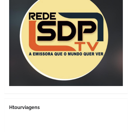
Htourviagens