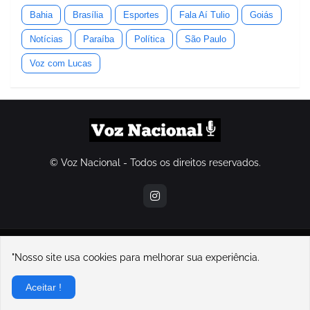
Bahia
Brasília
Esportes
Fala Aí Tulio
Goiás
Notícias
Paraíba
Política
São Paulo
Voz com Lucas
© Voz Nacional - Todos os direitos reservados.
contatovoznacional@gmail.com
"Nosso site usa cookies para melhorar sua experiência.
Home
Sobre Nós
Contato
Política de Privacidade
Aceitar !
Sobre o Voz Nacional e seu fundador, Lucas Souza