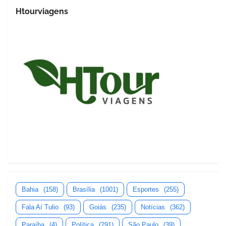
Htourviagens
Bahia
(158)
Brasília
(1001)
Esportes
(255)
Fala Aí Tulio
(93)
Goiás
(235)
Notícias
(362)
Paraíba
(4)
Política
(291)
São Paulo
(39)