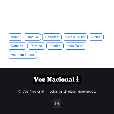
Bahia
Brasília
Esportes
Fala Aí Tulio
Goiás
Notícias
Paraíba
Política
São Paulo
Voz com Lucas
© Voz Nacional - Todos os direitos reservados.