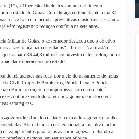
-feira (10), a Operação Tiradentes, em um movimento
 todo o estado de Goiás. Com duração estendida até o dia 30
 nas ruas e foco em medidas preventivas e ostensivas, visando
e já vêm registrando redução contínua há sete anos.
cia Militar de Goiás, o governador destacou que o objetivo
imos a segurança para os goianos”, afirmou. Na ocasião,
s que somam R$ 44,8 milhões em investimentos, reforçando a
 capacidade operacional no estado.
rca de mil agentes nas ruas, por meio do pagamento de horas
olícia Civil, Corpo de Bombeiros, Polícia Penal e Polícia
 Renato Brum, reforçou o compromisso com o combate à
mes e contínuas em todo o território goiano, com foco em
reas estratégicas.
 ex-governador Ronaldo Caiado na área de segurança pública
lementadas. Além do reforço operacional, a iniciativa inclui
gia e equipamentos para todas as corporações, ampliando a
mo referência nacional em segurança pública.