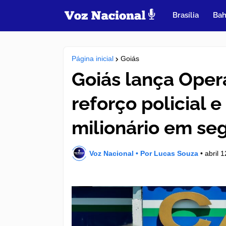
Brasília
Bah
Página inicial
Goiás
Goiás lança Oper
reforço policial 
milionário em se
Voz Nacional • Por Lucas Souza
•
abril 