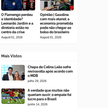
O Flamengo perdeu
Opinião | Gasolina
a identidade?
com mais etanol: a
Leonardo Jardim e a
economia prometida
diretoria estão no
pode não chegar ao
centro da crise
bolso do brasileiro
August 01, 2026
August 01, 2026
Mais Vistos
Chapa de Celina Leão sofre
reviravolta após acordo com
o MDB
julho 29, 2026
A verdade que muitos não
queriam ouvir: o empate foi
lucro para o Brasil
junho 14, 2026