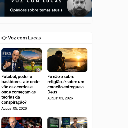
👉 Voz com Lucas
Futebol, poder e
Fé não é sobre
bastidores: até onde
religião, é sobre um
vão os acordos e
coração entregue a
onde começam as
Deus
teorias da
August 03, 2026
conspiração?
August 05, 2026