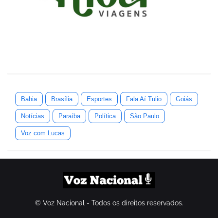
Bahia
Brasília
Esportes
Fala Aí Tulio
Goiás
Notícias
Paraíba
Política
São Paulo
Voz com Lucas
© Voz Nacional - Todos os direitos reservados.