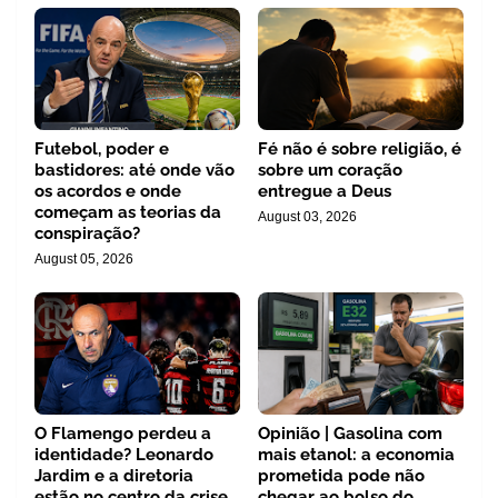
Futebol, poder e
Fé não é sobre religião, é
bastidores: até onde vão
sobre um coração
os acordos e onde
entregue a Deus
começam as teorias da
August 03, 2026
conspiração?
August 05, 2026
O Flamengo perdeu a
Opinião | Gasolina com
identidade? Leonardo
mais etanol: a economia
Jardim e a diretoria
prometida pode não
estão no centro da crise
chegar ao bolso do