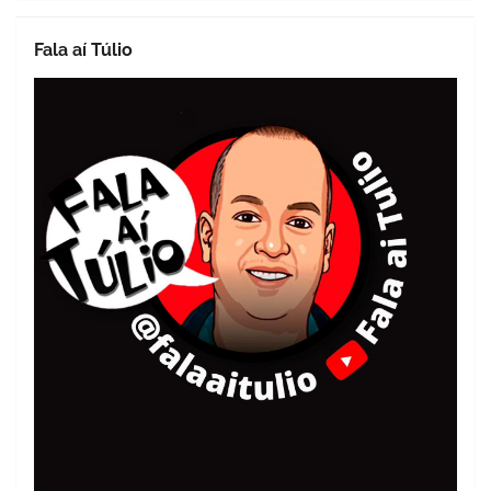
Fala aí Túlio