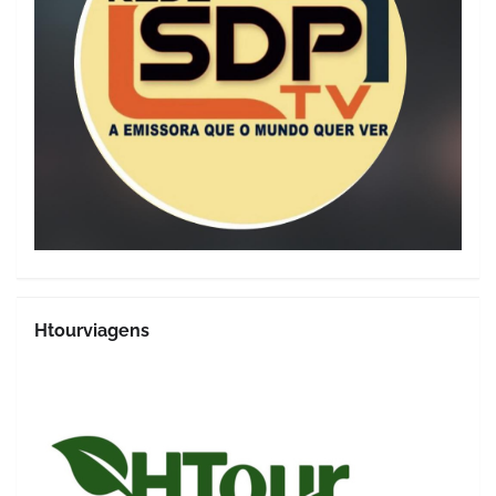
Htourviagens