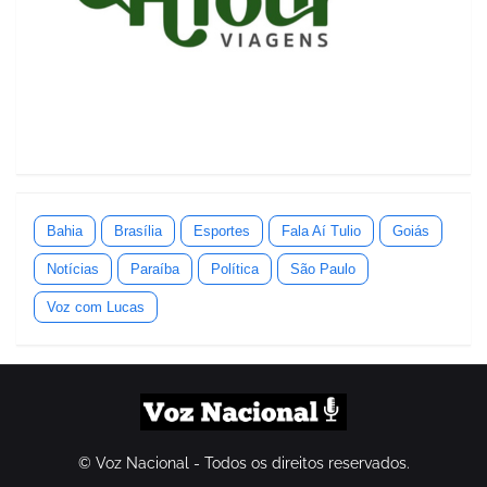
Bahia
Brasília
Esportes
Fala Aí Tulio
Goiás
Notícias
Paraíba
Política
São Paulo
Voz com Lucas
© Voz Nacional - Todos os direitos reservados.