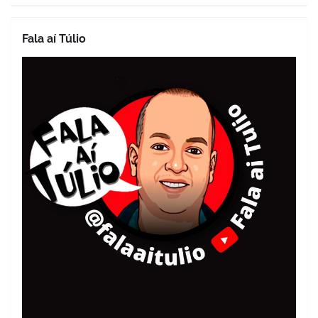
Fala aí Túlio