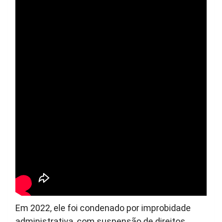
Agnelo, que recebeu propinas das construtoras
envolvidas na obra, transformou o Mané
Garrincha em sinônimo de corrupção petista no
DF, um monumento ao desperdício que custou
aos cofres públicos mais de R$ 1,8 bilhão, valor
que, segundo investigações, foi inflado para
encher bolsos alheios.
Em 2022, ele foi condenado por improbidade
administrativa, com suspensão de direitos