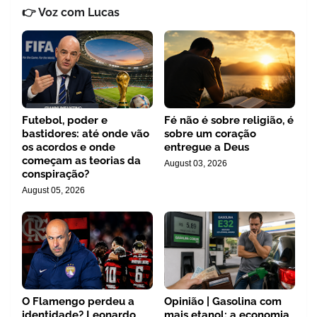
👉 Voz com Lucas
Futebol, poder e
Fé não é sobre religião, é
bastidores: até onde vão
sobre um coração
os acordos e onde
entregue a Deus
começam as teorias da
August 03, 2026
conspiração?
August 05, 2026
O Flamengo perdeu a
Opinião | Gasolina com
identidade? Leonardo
mais etanol: a economia