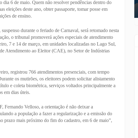
té o dia 6 de maio. Quem não resolver pendências dentro do
s eleições deste ano, obter passaporte, tomar posse em
uições de ensino.
s, suspenso durante o feriado de Carnaval, será retomado nesta
lação, o tribunal promoverá ações especiais de atendimento
eiro, 7 e 14 de março, em unidades localizadas no Lago Sul,
de Atendimento ao Eleitor (CAE), no Setor de Indústrias
reiro, registrou 766 atendimentos presenciais, com tempo
rante os mutirões, os eleitores podem solicitar alistamento
 título e coleta biométrica, serviços voltados principalmente a
s em dias úteis.
Fernando Velloso, a orientação é não deixar a
mulando a população a fazer a regularização e a emissão do
os no prazo mais próximo do fim do cadastro, em 6 de maio”,