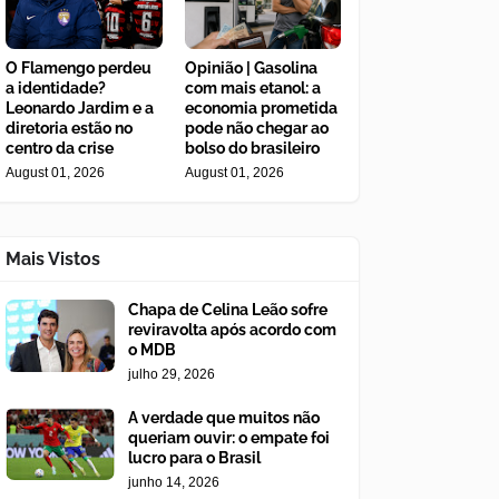
O Flamengo perdeu
Opinião | Gasolina
a identidade?
com mais etanol: a
Leonardo Jardim e a
economia prometida
diretoria estão no
pode não chegar ao
centro da crise
bolso do brasileiro
August 01, 2026
August 01, 2026
Mais Vistos
Chapa de Celina Leão sofre
reviravolta após acordo com
o MDB
julho 29, 2026
A verdade que muitos não
queriam ouvir: o empate foi
lucro para o Brasil
junho 14, 2026