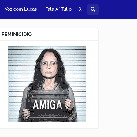
Voz com Lucas
Fala Aí Túlio
FEMINICIDIO