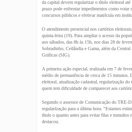
da capital devem regularizar o título eleitoral a
prazo pode enfrentar impedimentos como votar na
concursos públicos e efetivar matrícula em instit
O atendimento presencial nos cartórios eleitorai
quinta-feira (19). Para ampliar o acesso da popu
aos sábados, das 8h às 15h, nos dias 28 de fever
Sobradinho, Ceilândia e Gama, além da Central 
Gráficas (SIG).
A primeira ação especial, realizada em 7 de feve
médio de permanência de cerca de 15 minutos. Du
eleitoral, atualização cadastral, regularização do
quem tem dificuldade de comparecer aos cartório
Segundo o assessor de Comunicação do TRE-DF, 
regularização para a última hora. “Estamos esti
título o quanto antes para evitar filas e tumult
destacou.