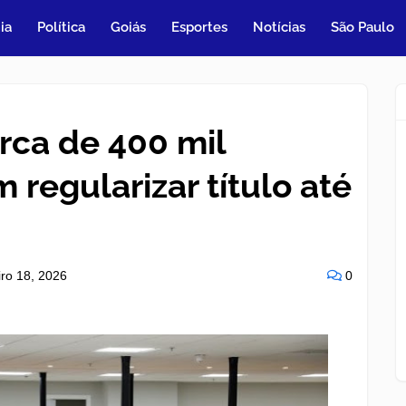
ia
Política
Goiás
Esportes
Notícias
São Paulo
rca de 400 mil
 regularizar título até
iro 18, 2026
0