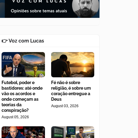
👉 Voz com Lucas
Futebol, poder e
Fé não é sobre
bastidores: até onde
religião, é sobre um
vão os acordos e
coração entregue a
onde começam as
Deus
teorias da
August 03, 2026
conspiração?
August 05, 2026