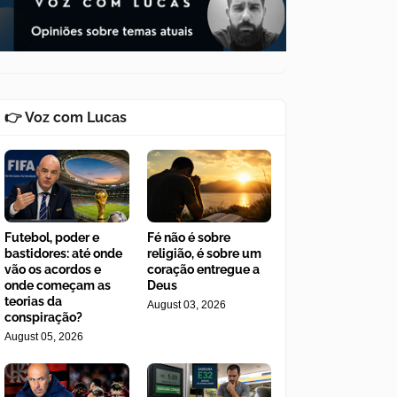
👉 Voz com Lucas
Futebol, poder e
Fé não é sobre
bastidores: até onde
religião, é sobre um
vão os acordos e
coração entregue a
onde começam as
Deus
teorias da
August 03, 2026
conspiração?
August 05, 2026