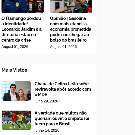
O Flamengo perdeu
Opinião | Gasolina
a identidade?
com mais etanol: a
Leonardo Jardim e a
economia prometida
diretoria estão no
pode não chegar ao
centro da crise
bolso do brasileiro
August 01, 2026
August 01, 2026
Mais Vistos
Chapa de Celina Leão sofre
reviravolta após acordo com
o MDB
julho 29, 2026
A verdade que muitos não
queriam ouvir: o empate foi
lucro para o Brasil
junho 14, 2026