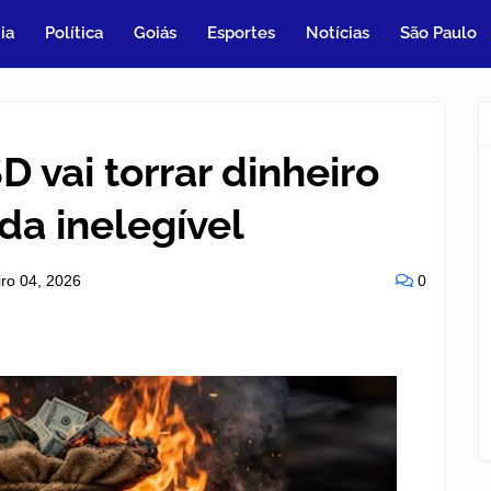
ia
Política
Goiás
Esportes
Notícias
São Paulo
D vai torrar dinheiro
da inelegível
iro 04, 2026
0