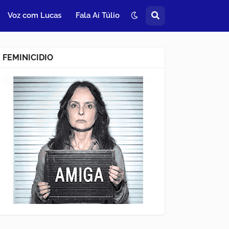
Voz com Lucas
Fala Aí Túlio
FEMINICIDIO