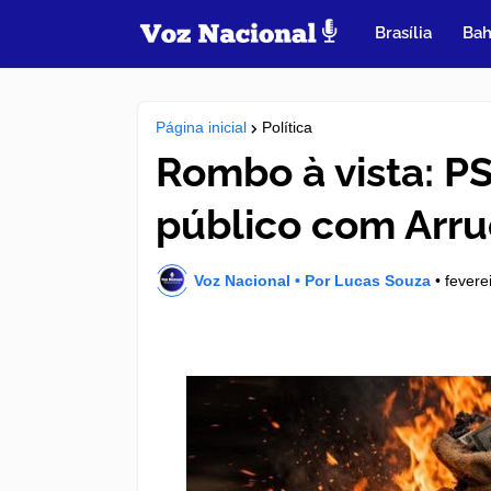
Brasília
Bah
Página inicial
Política
Rombo à vista: PS
público com Arru
Voz Nacional • Por Lucas Souza
•
fevere