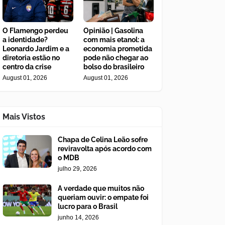
O Flamengo perdeu
Opinião | Gasolina
a identidade?
com mais etanol: a
Leonardo Jardim e a
economia prometida
diretoria estão no
pode não chegar ao
centro da crise
bolso do brasileiro
August 01, 2026
August 01, 2026
Mais Vistos
Chapa de Celina Leão sofre
reviravolta após acordo com
o MDB
julho 29, 2026
A verdade que muitos não
queriam ouvir: o empate foi
lucro para o Brasil
junho 14, 2026