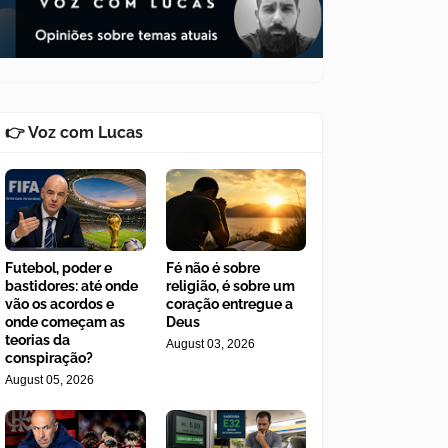
👉 Voz com Lucas
Futebol, poder e
Fé não é sobre
bastidores: até onde
religião, é sobre um
vão os acordos e
coração entregue a
onde começam as
Deus
teorias da
August 03, 2026
conspiração?
August 05, 2026