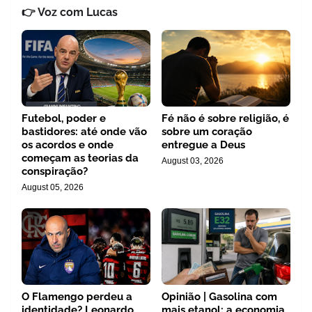
👉 Voz com Lucas
Futebol, poder e
Fé não é sobre religião, é
bastidores: até onde vão
sobre um coração
os acordos e onde
entregue a Deus
começam as teorias da
August 03, 2026
conspiração?
August 05, 2026
O Flamengo perdeu a
Opinião | Gasolina com
identidade? Leonardo
mais etanol: a economia