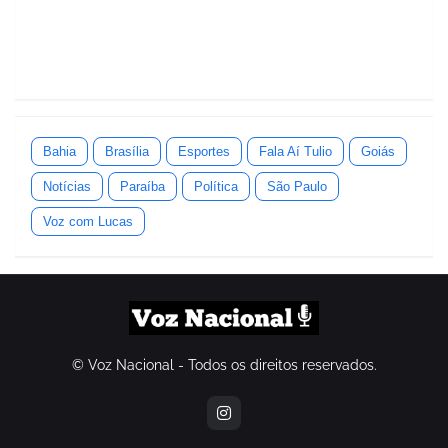
Bahia
Brasília
Esportes
Fala Aí Tulio
Goiás
Notícias
Paraíba
Política
São Paulo
Voz com Lucas
© Voz Nacional - Todos os direitos reservados.