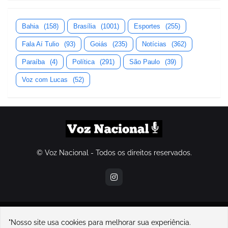
Bahia
(158)
Brasília
(1001)
Esportes
(255)
Fala Aí Tulio
(93)
Goiás
(235)
Notícias
(362)
Paraíba
(4)
Política
(291)
São Paulo
(39)
Voz com Lucas
(52)
© Voz Nacional - Todos os direitos reservados.
contatovoznacional@gmail.com
"Nosso site usa cookies para melhorar sua experiência.